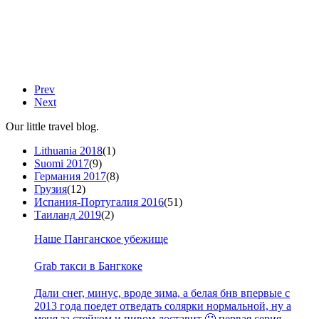
Prev
Next
Our little travel blog.
Lithuania 2018
(1)
Suomi 2017
(9)
Германия 2017
(8)
Грузия
(12)
Испания-Португалия 2016
(51)
Таиланд 2019
(2)
Наше Панганское убежище
Grab такси в Бангкоке
Дали снег, минус, вроде зима, а белая бнв впервые с
2013 года поедет отведать солярки нормальной, ну а
меня за стейком и пивом доставит 🙂 первая серия