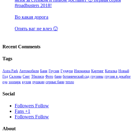
#roadbusters 2018!
Во какая дорога
Опять ваг не влез 🙂
Recent Comments
Tags
Astra Park
Автомобили
Баня
Грузия
Гудаури
Иномарки
Картинг
Каталка
Новый
Год
Склоны
Снег
Тбилиси
Фото
бани
ботанический сад
грузины
грузия в декабре
еда
зоопарк
кухня
пушкин
серные бани
тепло
Social
Followers
Follow
Fans
+1
Followers
Follow
About