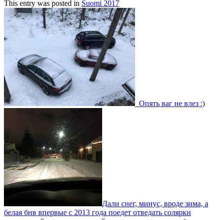
This entry was posted in
Suomi 2017
Post
navigation
Опять ваг не влез :)
Дали снег, минус, вроде зима, а
белая бнв впервые с 2013 года поедет отведать солярки