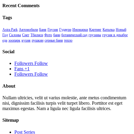
Recent Comments
Tags
Astra Park
Автомобили
Баня
Грузия
Гудаури
Иномарки
Картинг
Каталка
Новый
Год
Склоны
Снег
Тбилиси
Фото
бани
ботанический сад
грузины
грузия в декабре
еда
зоопарк
кухня
пушкин
серные бани
тепло
Social
Followers
Follow
Fans
+1
Followers
Follow
About
Nullam ultricies, velit ut varius molestie, ante metus condimentum
nisi, dignissim facilisis turpis velit turpet libero. Porttitor est eget
maximus egestas. Nam a ligula nec ligula facilisis ultrices.
Sitemap
Post Series