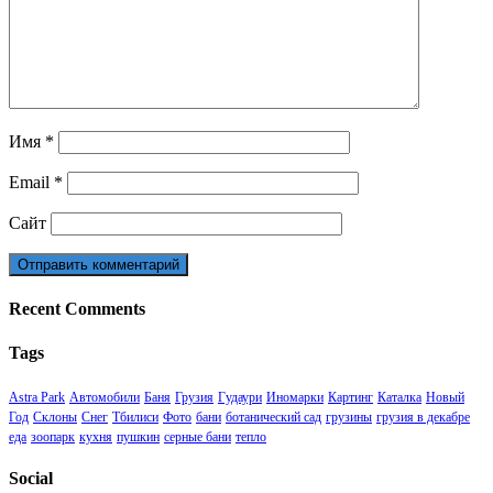
Имя
*
Email
*
Сайт
Recent Comments
Tags
Astra Park
Автомобили
Баня
Грузия
Гудаури
Иномарки
Картинг
Каталка
Новый
Год
Склоны
Снег
Тбилиси
Фото
бани
ботанический сад
грузины
грузия в декабре
еда
зоопарк
кухня
пушкин
серные бани
тепло
Social