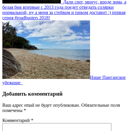
Дали снег, минус, вроде зима, а
белая бнв впервые с 2013 года поедет отведать солярки
нормальной, ну а меня за стейком и пивом доставит :) первая
серия #roadbusters 2018!
Наше Панганское
убежище
Добавить комментарий
Ваш адрес email не будет опубликован.
Обязательные поля
помечены
*
Комментарий
*