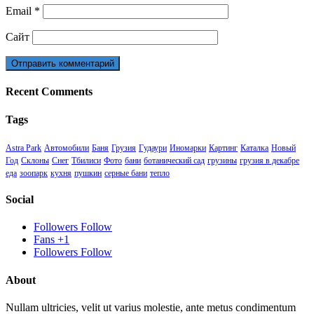
Email
*
Сайт
Recent Comments
Tags
Astra Park
Автомобили
Баня
Грузия
Гудаури
Иномарки
Картинг
Каталка
Новый
Год
Склоны
Снег
Тбилиси
Фото
бани
ботанический сад
грузины
грузия в декабре
еда
зоопарк
кухня
пушкин
серные бани
тепло
Social
Followers
Follow
Fans
+1
Followers
Follow
About
Nullam ultricies, velit ut varius molestie, ante metus condimentum