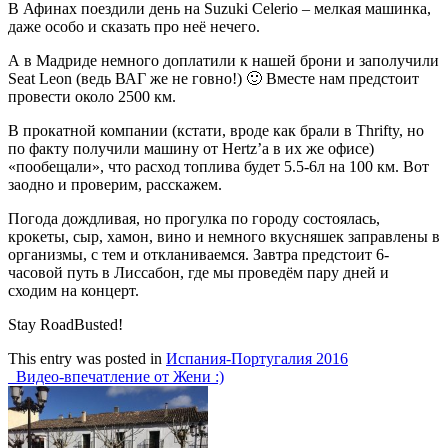
В Афинах поездили день на Suzuki Celerio – мелкая машинка,
даже особо и сказать про неё нечего.
А в Мадриде немного доплатили к нашей брони и заполучили
Seat Leon (ведь ВАГ же не говно!) 🙂 Вместе нам предстоит
провести около 2500 км.
В прокатной компании (кстати, вроде как брали в Thrifty, но
по факту получили машину от Hertz’а в их же офисе)
«пообещали», что расход топлива будет 5.5-6л на 100 км. Вот
заодно и проверим, расскажем.
Погода дождливая, но прогулка по городу состоялась,
крокеты, сыр, хамон, вино и немного вкусняшек заправлены в
организмы, с тем и откланиваемся. Завтра предстоит 6-
часовой путь в Лиссабон, где мы проведём пару дней и
сходим на концерт.
Stay RoadBusted!
This entry was posted in
Испания-Португалия 2016
Post
Видео-впечатление от Жени :)
navigation