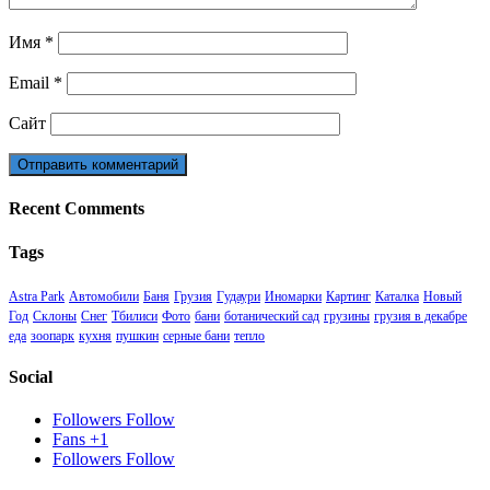
Имя
*
Email
*
Сайт
Recent Comments
Tags
Astra Park
Автомобили
Баня
Грузия
Гудаури
Иномарки
Картинг
Каталка
Новый
Год
Склоны
Снег
Тбилиси
Фото
бани
ботанический сад
грузины
грузия в декабре
еда
зоопарк
кухня
пушкин
серные бани
тепло
Social
Followers
Follow
Fans
+1
Followers
Follow