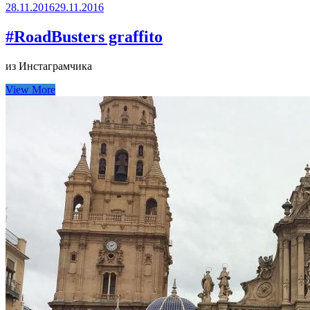
28.11.2016
29.11.2016
#RoadBusters graffito
из Инстаграмчика
View More