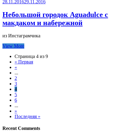
28.11.2016
29.11.2016
Небольшой городок Aguadulce с
макдаком и набережной
из Инстаграмчика
View More
Страница 4 из 9
« Первая
«
...
2
3
4
5
6
...
»
Последняя »
Recent Comments