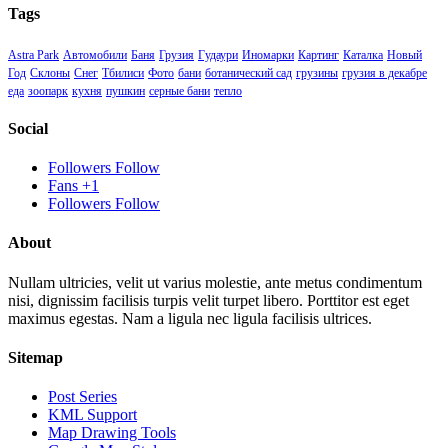
Tags
Astra Park
Автомобили
Баня
Грузия
Гудаури
Иномарки
Картинг
Каталка
Новый
Год
Склоны
Снег
Тбилиси
Фото
бани
ботанический сад
грузины
грузия в декабре
еда
зоопарк
кухня
пушкин
серные бани
тепло
Social
Followers
Follow
Fans
+1
Followers
Follow
About
Nullam ultricies, velit ut varius molestie, ante metus condimentum
nisi, dignissim facilisis turpis velit turpet libero. Porttitor est eget
maximus egestas. Nam a ligula nec ligula facilisis ultrices.
Sitemap
Post Series
KML Support
Map Drawing Tools